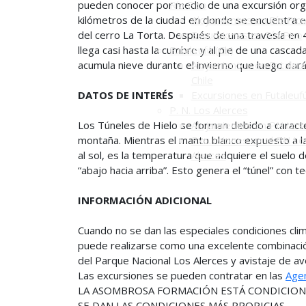
pueden conocer por medio de una excursión orga
Río Pico
kilómetros de la ciudad en donde se encuentra el
Alojamientos en Río Pic
del cerro La Torta. Después de una travesía en 
Excursiones en Río Pico
llega casi hasta la cumbre y al pie de una cascad
Futaleufú (Ch)
acumula nieve durante el invierno que luego dará
Alojamientos en Futaleuf
Chile
DATOS DE INTERÉS
Excursiones en Futaleuf
P. N. Los Alerces
Los Túneles de Hielo se forman debido a caracterí
Alojamientos en PN Los 
montaña. Mientras el manto blanco expuesto a la
Excursiones en el PN Lo
al sol, es la temperatura que adquiere el suelo 
Alerces
“abajo hacia arriba”. Esto genera el “túnel” con t
INFORMACIÓN ADICIONAL
Cuando no se dan las especiales condiciones clim
puede realizarse como una excelente combinació
del Parque Nacional Los Alerces y avistaje de av
Las excursiones se pueden contratar en las
Agen
LA ASOMBROSA FORMACIÓN ESTÁ CONDICIONA
SE DAN LAS CONDICIONES MÁS PROPICIAS.