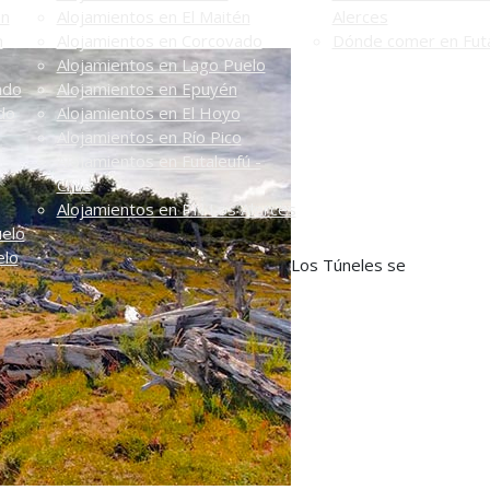
én
Alojamientos en El Maitén
Alerces
n
Alojamientos en Corcovado
Dónde comer en Futa
Alojamientos en Lago Puelo
ado
Alojamientos en Epuyén
do
Alojamientos en El Hoyo
Alojamientos en Río Pico
Alojamientos en Futaleufú -
Chile
Alojamientos en PN Los Alerces
uelo
elo
Los Túneles se