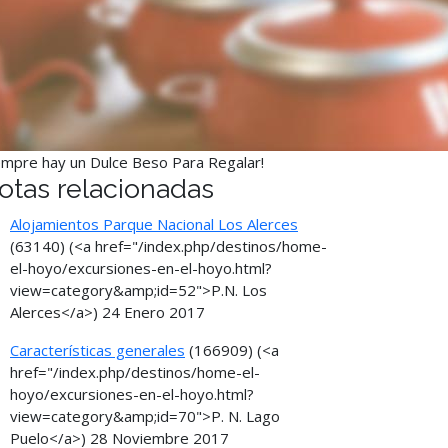
empre hay un Dulce Beso Para Regalar!
otas relacionadas
Alojamientos Parque Nacional Los Alerces
(63140)
(<a href="/index.php/destinos/home-
el-hoyo/excursiones-en-el-hoyo.html?
view=category&amp;id=52">P.N. Los
Alerces</a>)
24 Enero 2017
Características generales
(166909)
(<a
href="/index.php/destinos/home-el-
hoyo/excursiones-en-el-hoyo.html?
view=category&amp;id=70">P. N. Lago
Puelo</a>)
28 Noviembre 2017