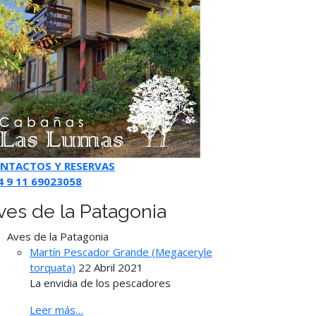
NTACTOS Y RESERVAS
4 9 11 69023058
ves de la Patagonia
Aves de la Patagonia
Martín Pescador Grande (Megaceryle
torquata)
22 Abril 2021
La envidia de los pescadores
Leer más…