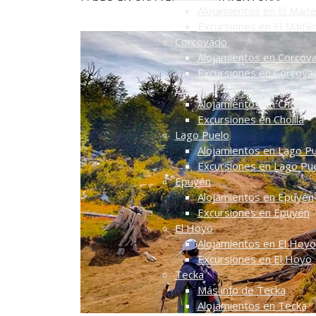
Alojamientos en El Mait
Excursiones en El Maité
Corcovado
Alojamientos en Corcov
Excursiones en Corcova
Cholila
Alojamientos en Cholila
Excursiones en Cholila
Lago Puelo
Alojamientos en Lago P
Excursiones en Lago Pu
Epuyén
Alojamientos en Epuyén
Excursiones en Epuyén
El Hoyo
Alojamientos en El Hoyo
Excursiones en El Hoyo
Tecka
Más info de Tecka
Alojamientos en Tecka