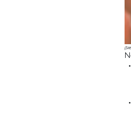
¡Si
N