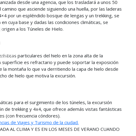
nizada desde una agencia, que los trasladará a unos 50
 camino que asciende siguiendo una huella, por las laderas
o
4×4 por un espléndido bosque de lengas y un trekking, se
a en cuya base y dadas las condiciones climáticas, se
 origen a los Túneles de Hielo.
ú -
ú
sticas particulares del hielo en la zona alta de la
Alerces
 superficie es refractario y puede soportar la exposición
s
de la montaña lo que va derritiendo la capa de hielo desde
echo de hielo que motiva la excursión.
áticas para el surgimiento de los túneles, la excursión
n de trekking y 4x4, que ofrece además vistas fantásticas
es (con frecuencia cóndores).
cias de Viajes y Turismo de la ciudad.
DA AL CLIMA Y ES EN LOS MESES DE VERANO CUANDO