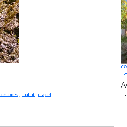
CO
+5
A
cursiones
,
chubut
,
esquel