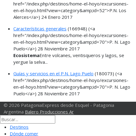
href="/index.php/destinos/home-el-hoyo/excursiones-
en-el-hoyo.html?view=category&amp;id=52">P.N. Los
Alerces</a>)
24 Enero 2017
Características generales
(166948)
(<a
href="/index.php/destinos/home-el-hoyo/excursiones-
en-el-hoyo.html?view=category&amp;id=70">P. N. Lago
Puelo</a>)
28 Noviembre 2017
Ecosistema
Entre volcanes, ventisqueros y lagos, se
yergue la selva...
Guías y servicios en el P.N. Lago Puelo
(180073)
(<a
href="/index.php/destinos/home-el-hoyo/excursiones-
en-el-hoyo.html?view=category&amp;id=70">P. N. Lago
Puelo</a>)
28 Noviembre 2017
© 2026 PatagoniaExpress desde Esquel - Patagonia
Argentina
Balero Producciones Ar
Destinos
Dónde comer