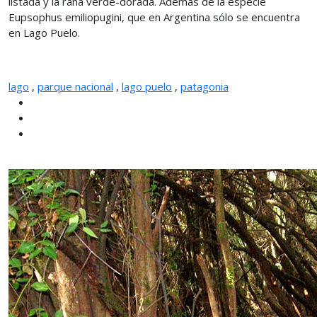
listada y la rana verde-dorada. Además de la especie
Eupsophus emiliopugini, que en Argentina sólo se encuentra
en Lago Puelo.
lago
,
parque nacional
,
lago puelo
,
patagonia