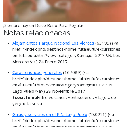
¡Siempre hay un Dulce Beso Para Regalar!
Notas relacionadas
Alojamientos Parque Nacional Los Alerces
(63199)
(<a
href="/index.php/destinos/home-futaleufu/excursiones-
en-futaleufu.html?view=category&amp;id=52">P.N. Los
Alerces</a>)
24 Enero 2017
Características generales
(167089)
(<a
href="/index.php/destinos/home-futaleufu/excursiones-
en-futaleufu.html?view=category&amp;id=70">P. N.
Lago Puelo</a>)
28 Noviembre 2017
Ecosistema
Entre volcanes, ventisqueros y lagos, se
yergue la selva...
Guías y servicios en el P.N. Lago Puelo
(180211)
(<a
href="/index.php/destinos/home-futaleufu/excursiones-
en-futaleufu.html?view=category&amp;id=70">P. N.