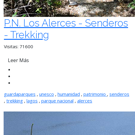
P.N. Los Alerces - Senderos
- Trekking
Visitas: 71600
Leer Más
guardaparques
,
unesco
,
humanidad
,
patrimonio
,
senderos
,
trekking
,
lagos
,
parque nacional
,
alerces