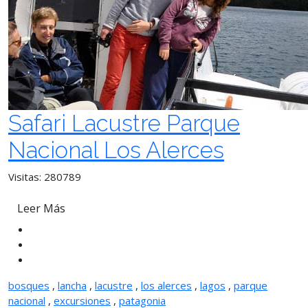
Safari Lacustre Parque
Nacional Los Alerces
Visitas: 280789
Leer Más
bosques
,
lancha
,
lacustre
,
los alerces
,
lagos
,
parque
nacional
,
excursiones
,
patagonia