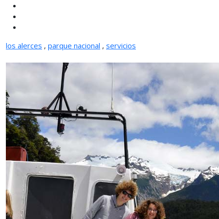
los alerces
,
parque nacional
,
servicios