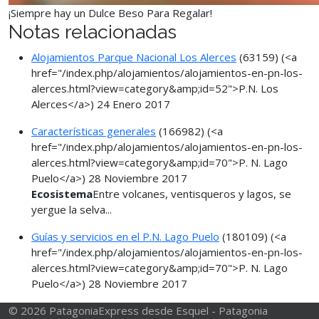
¡Siempre hay un Dulce Beso Para Regalar!
Notas relacionadas
Alojamientos Parque Nacional Los Alerces
(63159)
(<a
href="/index.php/alojamientos/alojamientos-en-pn-los-
alerces.html?view=category&amp;id=52">P.N. Los
Alerces</a>)
24 Enero 2017
Características generales
(166982)
(<a
href="/index.php/alojamientos/alojamientos-en-pn-los-
alerces.html?view=category&amp;id=70">P. N. Lago
Puelo</a>)
28 Noviembre 2017
Ecosistema
Entre volcanes, ventisqueros y lagos, se
yergue la selva...
Guías y servicios en el P.N. Lago Puelo
(180109)
(<a
href="/index.php/alojamientos/alojamientos-en-pn-los-
alerces.html?view=category&amp;id=70">P. N. Lago
Puelo</a>)
28 Noviembre 2017
© 2026 PatagoniaExpress desde Esquel - Patagonia