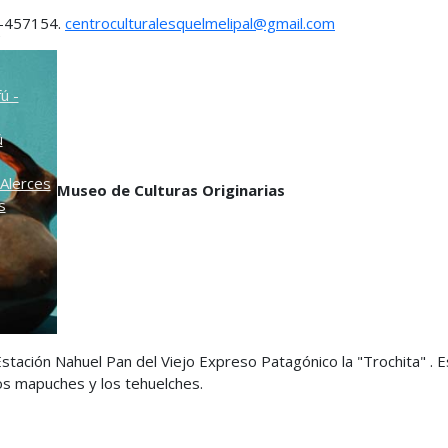
5-457154.
centroculturalesquelmelipal@gmail.com
o
ú -
ú
Alerces
Museo de Culturas Originarias
s
 Estación Nahuel Pan del Viejo Expreso Patagónico la "Trochita" . 
 los mapuches y los tehuelches.