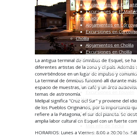
Alojamientos en El Mait
Excursiones en El Maité
Corcovado
Alojamientos en Corcov
Excursiones en Corcova
Cholila
Alojamientos en Cholila
Excursiones en Cholila
Lago Puelo
La antigua terminal de ómnibus de Esquel, se ha 
Alojamientos en Lago P
diferentes artistas de la zona y el país. Además 
Excursiones en Lago Pu
convirtiéndose en un lugar de impulso y comunic
Epuyén
La terminal de ómnibus funcionó allí durante más
Alojamientos en Epuyén
espacio de muestras, un café y un área audiovisu
Excursiones en Epuyén
temas de astronomía.
El Hoyo
Melipal significa "Cruz del Sur" y proviene del i
Alojamientos en El Hoyo
de los Pueblos Originarios, por la importancia q
Excursiones en El Hoyo
refiere a la Patagonia, el sur del planeta. Se de
Tecka
amplia labor cultural en Esquel con un fuerte com
Más info de Tecka
HORARIOS: Lunes a Viernes: 8:00 a 20:00 hs. Sá
Alojamientos en Tecka