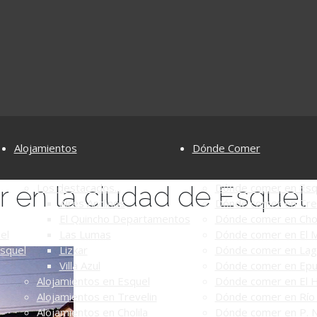
Alojamientos
Dónde Comer
ar en la ciudad de Esquel
Los destacados...
Dónde comer en Esq
Aires Andinos
Dónde comer en Tre
El Quincho Departamentos
Dónde comer en Chol
el
Las Lumas
Dónde comer en El M
Esquel
Lizkar
Dónde comer en Lag
Villa Azul
Dónde comer en Ep
Alojamientos en Esquel
Dónde comer en El 
Alojamientos en Trevelin
Dónde comer en Río 
Alojamientos en Cholila
Dónde comer en P. N