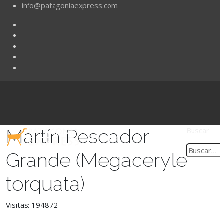
info@patagoniaexpress.com
Martín Pescador
Buscar
Grande (Megaceryle
torquata)
Visitas: 194872