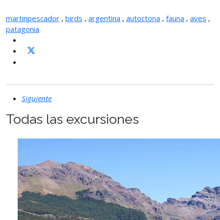
martinpescador
,
birds
,
argentina
,
autoctona
,
fauna
,
aves
,
patagonia
Siguiente
Todas las excursiones