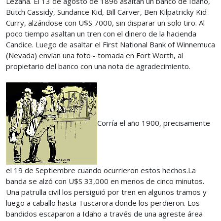
Lezana. El 13 de agosto de 1896 asaltan un banco de Idaho,
Butch Cassidy, Sundance Kid, Bill Carver, Ben Kilpatricky Kid
Curry, alzándose con U$S 7000, sin disparar un solo tiro. Al
poco tiempo asaltan un tren con el dinero de la hacienda
Candice. Luego de asaltar el First National Bank of Winnemuca
(Nevada) envían una foto - tomada en Fort Worth, al
propietario del banco con una nota de agradecimiento.
Corría el año 1900, precisamente
el 19 de Septiembre cuando ocurrieron estos hechos.La
banda se alzó con U$S 33,000 en menos de cinco minutos.
Una patrulla civil los persiguió por tren en algunos tramos y
luego a caballo hasta Tuscarora donde los perdieron. Los
bandidos escaparon a Idaho a través de una agreste área