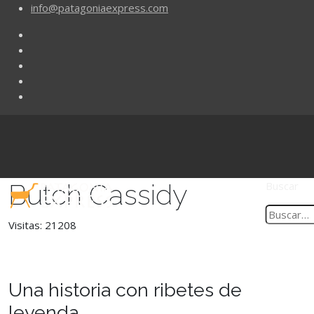
info@patagoniaexpress.com
Butch Cassidy
Buscar
Visitas: 21208
Una historia con ribetes de
leyenda