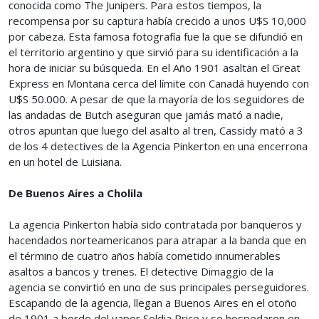
conocida como The Junipers. Para estos tiempos, la
recompensa por su captura había crecido a unos U$S 10,000
por cabeza. Esta famosa fotografía fue la que se difundió en
el territorio argentino y que sirvió para su identificación a la
hora de iniciar su búsqueda. En el Año 1901 asaltan el Great
Express en Montana cerca del límite con Canadá huyendo con
U$S 50.000. A pesar de que la mayoría de los seguidores de
las andadas de Butch aseguran que jamás mató a nadie,
otros apuntan que luego del asalto al tren, Cassidy mató a 3
de los 4 detectives de la Agencia Pinkerton en una encerrona
en un hotel de Luisiana.
De Buenos Aires a Cholila
La agencia Pinkerton había sido contratada por banqueros y
hacendados norteamericanos para atrapar a la banda que en
el término de cuatro años había cometido innumerables
asaltos a bancos y trenes. El detective Dimaggio de la
agencia se convirtió en uno de sus principales perseguidores.
Escapando de la agencia, llegan a Buenos Aires en el otoño
de 1901 a bordo del vapor Soldia Price y se hospedaron en