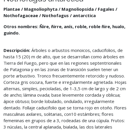
Plantae / Magnoliophyta / Magnoliopsida / Fagales /
Nothofagaceae / Nothofagus / antarctica
Otros nombres: Ñire, ñirre, anís, roble, roble ñire, hualo,
guindo.
Descripción:
Árboles o arbustos monoicos, caducifolios, de
hasta 15 (20) m de alto, que se desarrollan como árboles en
Tierra del Fuego, pero que en las regiones septentrionales
de Patagonia y en las zonas de transición suelen tener un
porte arbustivo. Tronco frecuentemente retorcido y nudoso.
Corteza gris oscura, fuerte e irregularmente agrietada. Hojas
alternas, simples, pecioladas, de 1-3,5 cm de largo y de 2 cm
de ancho; lámina ovada; base levemente cordada y oblicua;
ápice obtuso; borde lobulado, ondulado, irregularmente
dentado. Follaje caducifolio que se torna rojo en otoño. Flores
masculinas axilares, solitarias, con10 estámbres; flores
femeninas en grupos de a 3, rodeadas de una cúpula. Frutos:
3 núculas, la central aplanada, bialada, las dos laterales