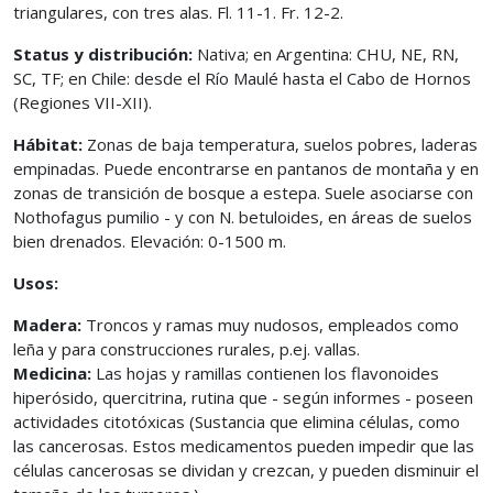
triangulares, con tres alas. Fl. 11-1. Fr. 12-2.
Status y distribución:
Nativa; en Argentina: CHU, NE, RN,
SC, TF; en Chile: desde el Río Maulé hasta el Cabo de Hornos
(Regiones VII-XII).
Hábitat:
Zonas de baja temperatura, suelos pobres, laderas
empinadas. Puede encontrarse en pantanos de montaña y en
zonas de transición de bosque a estepa. Suele asociarse con
Nothofagus pumilio - y con N. betuloides, en áreas de suelos
bien drenados. Elevación: 0-1500 m.
Usos:
Madera:
Troncos y ramas muy nudosos, empleados como
leña y para construcciones rurales, p.ej. vallas.
Medicina:
Las hojas y ramillas contienen los flavonoides
hiperósido, quercitrina, rutina que - según informes - poseen
actividades citotóxicas (Sustancia que elimina células, como
las cancerosas. Estos medicamentos pueden impedir que las
células cancerosas se dividan y crezcan, y pueden disminuir el