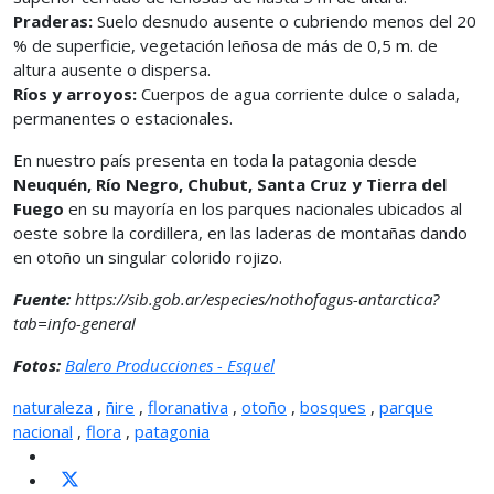
Praderas:
Suelo desnudo ausente o cubriendo menos del 20
% de superficie, vegetación leñosa de más de 0,5 m. de
altura ausente o dispersa.
Ríos y arroyos:
Cuerpos de agua corriente dulce o salada,
permanentes o estacionales.
En nuestro país presenta en toda la patagonia desde
Neuquén, Río Negro, Chubut, Santa Cruz y Tierra del
Fuego
en su mayoría en los parques nacionales ubicados al
oeste sobre la cordillera, en las laderas de montañas dando
en otoño un singular colorido rojizo.
Fuente:
https://sib.gob.ar/especies/nothofagus-antarctica?
tab=info-general
Fotos:
Balero Producciones - Esquel
naturaleza
,
ñire
,
floranativa
,
otoño
,
bosques
,
parque
nacional
,
flora
,
patagonia