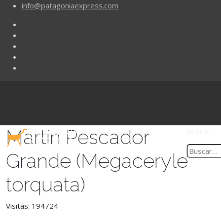
info@patagoniaexpress.com
Martín Pescador
Buscar
Grande (Megaceryle
torquata)
Visitas: 194724