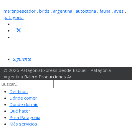
martinpescador
,
birds
,
argentina
,
autoctona
,
fauna
,
aves
,
patagonia
Siguiente
© 2026 PatagoniaExpress desde Esquel - Patagonia
Argentina
Balero Producciones Ar
Destinos
Dónde comer
Dónde dormir
Qué hacer
Pura Patagonia
Más servicios