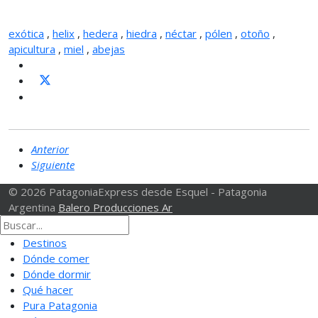
exótica
,
helix
,
hedera
,
hiedra
,
néctar
,
pólen
,
otoño
,
apicultura
,
miel
,
abejas
Anterior
Siguiente
© 2026 PatagoniaExpress desde Esquel - Patagonia
Argentina
Balero Producciones Ar
Destinos
Dónde comer
Dónde dormir
Qué hacer
Pura Patagonia