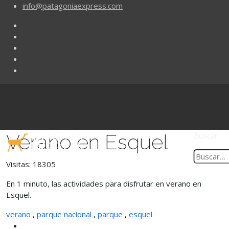
info@patagoniaexpress.com
Verano en Esquel
Buscar
Visitas: 18305
En 1 minuto, las actividades para disfrutar en verano en
Esquel.
verano
,
parque nacional
,
parque
,
esquel