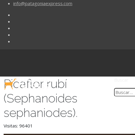
info@patagoniaexpress.com
Picaflor rubí
Buscar
(Sephanoides
sephaniodes).
Visitas: 96401