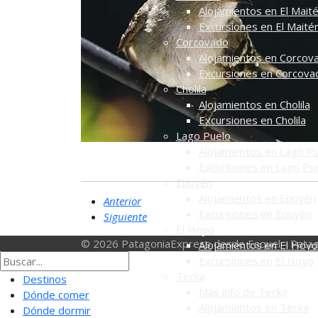
Alojamientos en El Mait
Excursiones en El Maité
Corcovado
Alojamientos en Corcov
Excursiones en Corcova
Cholila
Alojamientos en Cholila
Excursiones en Cholila
Lago Puelo
Alojamientos en Lago P
Excursiones en Lago Pu
Epuyén
Alojamientos en Epuyén
Anterior
Excursiones en Epuyén
Siguiente
El Hoyo
© 2026 PatagoniaExpress desde Esquel - Patag
Alojamientos en El Hoyo
Excursiones en El Hoyo
Tecka
Destinos
Más info de Tecka
Dónde comer
Alojamientos en Tecka
Dónde dormir