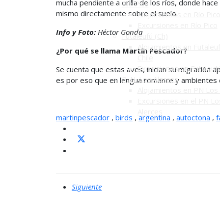
mucha pendiente a orilla de los ríos, donde hace
Río Pico
mismo directamente sobre el suelo.
Alojamientos en Río Pic
Excursiones en Río Pico
Info y Foto:
Héctor Gonda
Futaleufú (Ch)
Alojamientos en Futaleuf
¿Por qué se llama Martín Pescador?
Chile
Excursiones en Futaleuf
Se cuenta que estas aves, inician su migración 
P. N. Los Alerces
es por eso que en lengua romance y ambientes c
Alojamientos en PN Los 
Excursiones en el PN Lo
Alerces
martinpescador
,
birds
,
argentina
,
autoctona
,
f
Siguiente