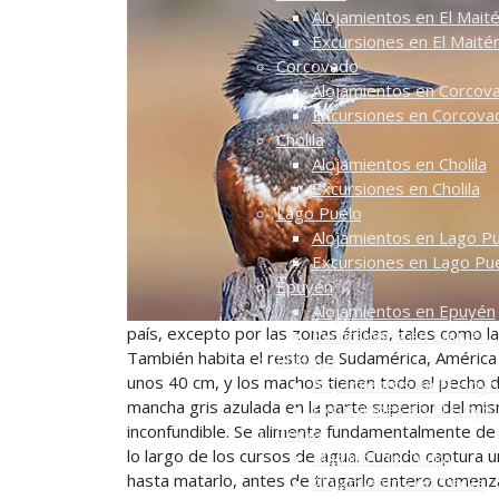
Alojamientos en El Mait
Excursiones en El Maité
Corcovado
Alojamientos en Corcov
Excursiones en Corcova
Cholila
Alojamientos en Cholila
Excursiones en Cholila
Lago Puelo
Alojamientos en Lago P
Excursiones en Lago Pu
Epuyén
Alojamientos en Epuyén
país, excepto por las zonas áridas, tales como 
Excursiones en Epuyén
También habita el resto de Sudamérica, América 
El Hoyo
unos 40 cm, y los machos tienen todo el pecho d
Alojamientos en El Hoyo
mancha gris azulada en la parte superior del mis
Excursiones en El Hoyo
inconfundible. Se alimenta fundamentalmente de p
Tecka
lo largo de los cursos de agua. Cuando captura 
Más info de Tecka
hasta matarlo, antes de tragarlo entero comenza
Alojamientos en Tecka