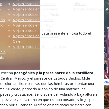
én
Alojamientos en El Maitén
Alerces
n
Alojamientos en Corcovado
Dónde comer en Futa
Alojamientos en Lago Puelo
ado
Alojamientos en Epuyén
do
Alojamientos en El Hoyo
Alojamientos en Río Pico
Está presente en casi todo el
Alojamientos en Futaleufú -
Chile
Alojamientos en PN Los Alerces
uelo
elo
la estepa
patagónica y la parte norte de la cordillera.
Central, Méjico, y el sureste de Estados Unidos. Mide
Pla
e color ladrillo, mientras que las hembras presentan una
mo. Su canto, parecido al sonido de una matraca, es
eces y crustáceos. Se lo suele ver volando a baja altura a
un pez vuelve a la rama en que estaba posado, y lo golpea
ndo por su cabeza. Nidifica en barrancas de tierra con