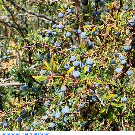
 leyendas del "Calafate"