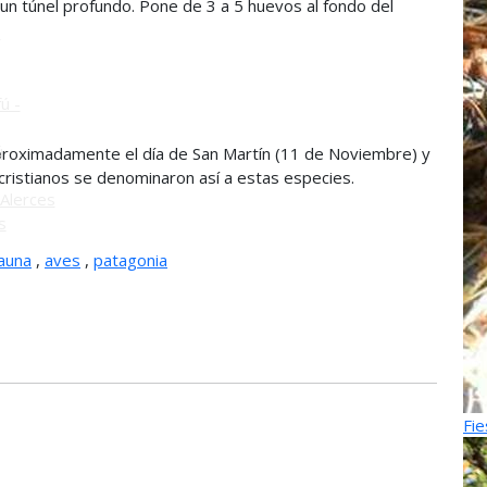
 un túnel profundo. Pone de 3 a 5 huevos al fondo del
o
ú -
ú
aproximadamente el día de San Martín (11 de Noviembre) y
ristianos se denominaron así a estas especies.
Alerces
s
auna
,
aves
,
patagonia
Fie