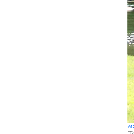
Vac
T