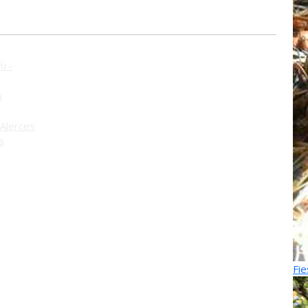
o
ú -
ú
Alerces
s
Fie