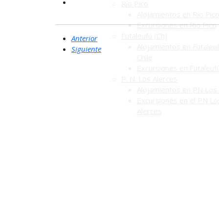
Río Pico
Alojamientos en Río Pic
Excursiones en Río Pico
Futaleufú (Ch)
Anterior
Alojamientos en Futaleuf
Siguiente
Chile
Excursiones en Futaleuf
P. N. Los Alerces
Alojamientos en PN Los 
Excursiones en el PN Lo
Alerces