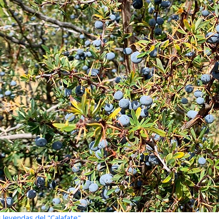
 leyendas del "Calafate"