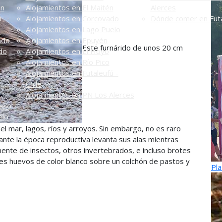
én
Alojamientos en El Maitén
Alerces
n
Alojamientos en Corcovado
Dónde comer en Futa
Alojamientos en Lago Puelo
ado
Alojamientos en Epuyén
Este furnárido de unos 20 cm
do
Alojamientos en El Hoyo
Alojamientos en Río Pico
Alojamientos en Futaleufú -
Chile
Alojamientos en PN Los Alerces
uelo
elo
el mar, lagos, ríos y arroyos. Sin embargo, no es raro
rante la época reproductiva levanta sus alas mientras
ente de insectos, otros invertebrados, e incluso brotes
tres huevos de color blanco sobre un colchón de pastos y
Pla