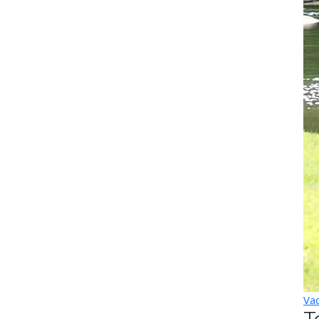
Vac
T