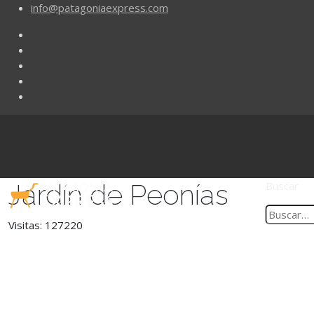
info@patagoniaexpress.com
Jardín de Peonías
Buscar
Visitas: 127220