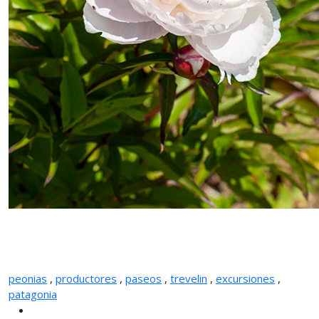
peonias
,
productores
,
paseos
,
trevelin
,
excursiones
,
patagonia