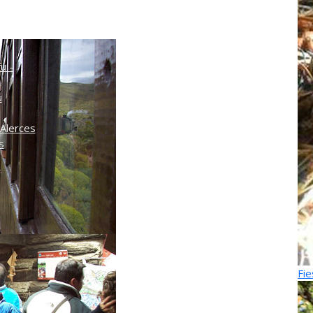
o
ú -
ú
Alerces
s
Fie