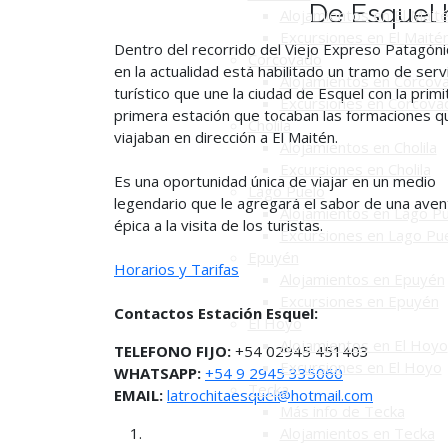
De Esquel 
Alojamientos en El Mait
Excursiones en El Maité
Dentro del recorrido del Viejo Expreso Patagóni
Corcovado
en la actualidad está habilitado un tramo de serv
Alojamientos en Corcov
turístico que une la ciudad de Esquel con la primi
Excursiones en Corcova
primera estación que tocaban las formaciones q
Cholila
viajaban en dirección a El Maitén.
Alojamientos en Cholila
Excursiones en Cholila
Es una oportunidad única de viajar en un medio
Lago Puelo
legendario que le agregará el sabor de una aven
Alojamientos en Lago P
épica a la visita de los turistas.
Excursiones en Lago Pu
Epuyén
Horarios y Tarifas
Alojamientos en Epuyén
Excursiones en Epuyén
Contactos Estación Esquel:
El Hoyo
Alojamientos en El Hoyo
TELEFONO FIJO:
+54 02945 451403
Excursiones en El Hoyo
WHATSAPP:
+54 9 2945 335060
Tecka
EMAIL:
latrochitaesquel@hotmail.com
Más info de Tecka
Alojamientos en Tecka