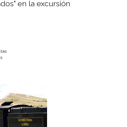
ados" en la excursión
stas
os