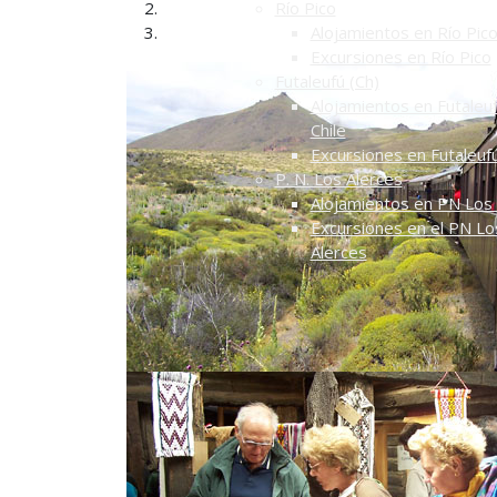
Río Pico
Alojamientos en Río Pic
Excursiones en Río Pico
Futaleufú (Ch)
Alojamientos en Futaleuf
Chile
Excursiones en Futaleuf
P. N. Los Alerces
Alojamientos en PN Los 
Excursiones en el PN Lo
Alerces