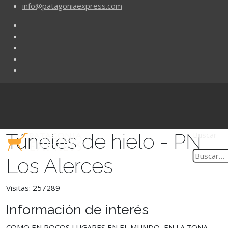
info@patagoniaexpress.com
Túneles de hielo - PN
Buscar
Los Alerces
Visitas: 257289
Información de interés
COMO EN POCOS LUGARES EN EL MUNDO, EN LA ZONA