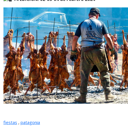
fiestas
,
patagonia