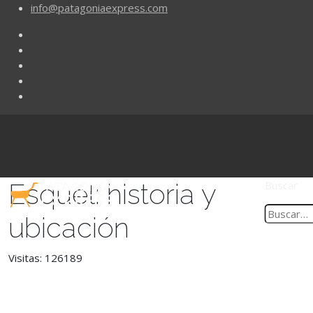
info@patagoniaexpress.com
Esquel: historia y
Buscar
ubicación
Visitas: 126189