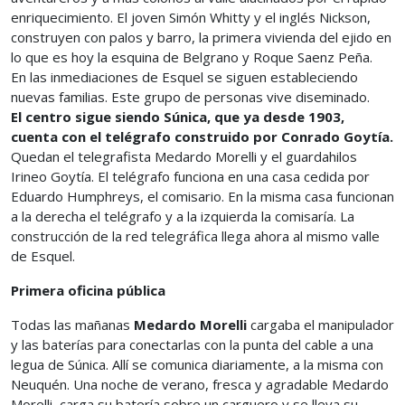
enriquecimiento. El joven Simón Whitty y el inglés Nickson,
construyen con palos y barro, la primera vivienda del ejido en
lo que es hoy la esquina de Belgrano y Roque Saenz Peña.
En las inmediaciones de Esquel se siguen estableciendo
nuevas familias. Este grupo de personas vive diseminado.
El centro sigue siendo Súnica, que ya desde 1903,
cuenta con el telégrafo construido por Conrado Goytía.
Quedan el telegrafista Medardo Morelli y el guardahilos
Irineo Goytía. El telégrafo funciona en una casa cedida por
Eduardo Humphreys, el comisario. En la misma casa funcionan
a la derecha el telégrafo y a la izquierda la comisaría. La
construcción de la red telegráfica llega ahora al mismo valle
de Esquel.
Primera oficina pública
Todas las mañanas
Medardo Morelli
cargaba el manipulador
y las baterías para conectarlas con la punta del cable a una
legua de Súnica. Allí se comunica diariamente, a la misma con
Neuquén. Una noche de verano, fresca y agradable Medardo
Morelli, carga su batería sobre un carguero y se lleva su