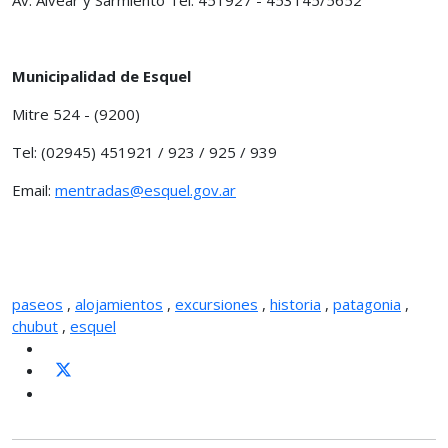
Municipalidad de Esquel
Mitre 524 - (9200)
Tel: (02945) 451921 / 923 / 925 / 939
Email:
mentradas@esquel.gov.ar
paseos
,
alojamientos
,
excursiones
,
historia
,
patagonia
,
chubut
,
esquel