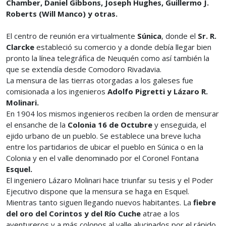
Chamber, Daniel Gibbons, Joseph Hughes, Guillermo J.
Roberts (Will Manco) y otras.
El centro de reunión era virtualmente
Súnica
, donde el
Sr. R.
Clarcke
estableció su comercio y a donde debía llegar bien
pronto la línea telegráfica de Neuquén como así también la
que se extendía desde Comodoro Rivadavia.
La mensura de las tierras otorgadas a los galeses fue
comisionada a los ingenieros
Adolfo Pigretti y Lázaro R.
Molinari.
En 1904 los mismos ingenieros reciben la orden de mensurar
el ensanche de la
Colonia 16 de Octubre
y enseguida, el
ejido urbano de un pueblo. Se establece una breve lucha
entre los partidarios de ubicar el pueblo en Súnica o en la
Colonia y en el valle denominado por el Coronel Fontana
Esquel.
El ingeniero Lázaro Molinari hace triunfar su tesis y el Poder
Ejecutivo dispone que la mensura se haga en Esquel.
Mientras tanto siguen llegando nuevos habitantes. La
fiebre
del oro del Corintos y del Río Cuche
atrae a los
aventureros y a más colonos al valle alucinados por el rápido