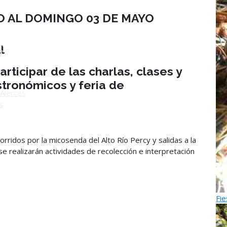
o
YO AL DOMINGO 03 DE MAYO
l
ú -
articipar de las charlas, clases y
ú
stronómicos y feria de
Alerces
s
rridos por la micosenda del Alto Río Percy y salidas a la
 realizarán actividades de recolección e interpretación
Fie