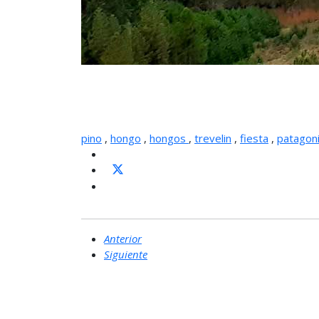
pino
,
hongo
,
hongos
,
trevelin
,
fiesta
,
patagon
Anterior
Siguiente