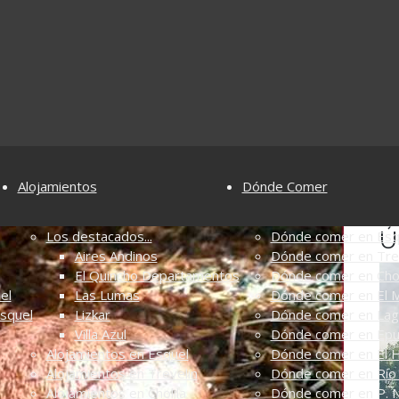
Alojamientos
Dónde Comer
Ú
Los destacados...
Dónde comer en Esq
Aires Andinos
Dónde comer en Tre
El Quincho Departamentos
Dónde comer en Chol
el
Las Lumas
Dónde comer en El M
Esquel
Lizkar
Dónde comer en Lag
Villa Azul
Dónde comer en Ep
Alojamientos en Esquel
Dónde comer en El 
Alojamientos en Trevelin
Dónde comer en Río 
Alojamientos en Cholila
Dónde comer en P. N