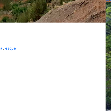
ia
,
esquel