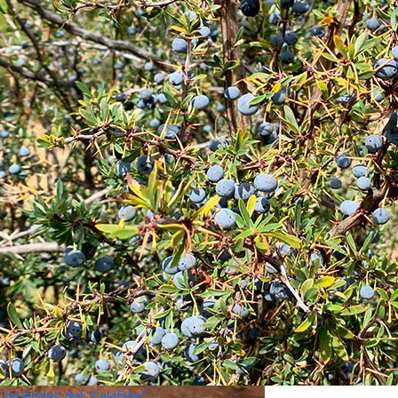
 leyendas del "Calafate"