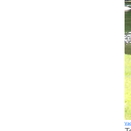
Vac
T