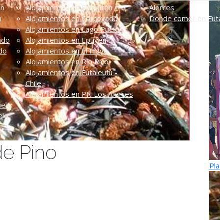
én
Alojamientos en El Maitén
Alerces
n
Alojamientos en Corcovado
Dónde comer en Futa
Alojamientos en Lago Puelo
ado
Alojamientos en Epuyén
do
Alojamientos en El Hoyo
Alojamientos en Río Pico
Alojamientos en Futaleufú -
Chile
Alojamientos en PN Los Alerces
uelo
elo
de Pino
Pla