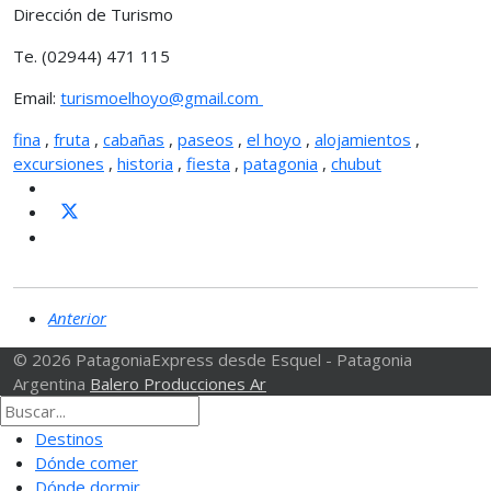
Dirección de Turismo
Te. (02944) 471 115
Email:
turismoelhoyo@gmail.com
fina
,
fruta
,
cabañas
,
paseos
,
el hoyo
,
alojamientos
,
excursiones
,
historia
,
fiesta
,
patagonia
,
chubut
Anterior
© 2026 PatagoniaExpress desde Esquel - Patagonia
Argentina
Balero Producciones Ar
Destinos
Dónde comer
Dónde dormir